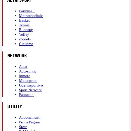
ALTRI SPORT
Formula 1
Motomondiale
Basket
Tennis
Running
Volley
eSports
Ciclismo
NETWORK
Auto
Autosprint
Inmoto
Motosprint
Guerinsportivo
Sport Network
Fantacup
UTILITY
Abbonamenti
Prima Pagina
Store