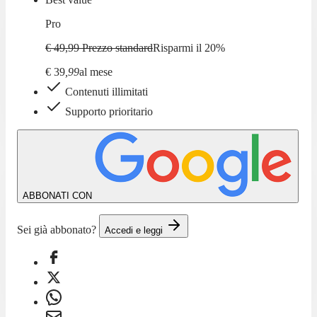
Pro
€ 49,99
Prezzo standard
Risparmi il
20
%
€
39
,
99
al mese
Contenuti illimitati
Supporto prioritario
ABBONATI CON
Sei già abbonato?
Accedi e leggi