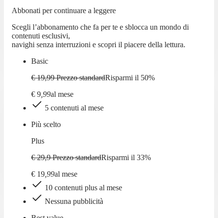
Abbonati per continuare a leggere
Scegli l’abbonamento che fa per te e sblocca un mondo di
contenuti esclusivi,
navighi senza interruzioni e scopri il piacere della lettura.
Basic
€ 19,99
Prezzo standard
Risparmi il
50
%
€
9
,
99
al mese
5 contenuti al mese
Più scelto
Plus
€ 29,9
Prezzo standard
Risparmi il
33
%
€
19
,
99
al mese
10 contenuti plus al mese
Nessuna pubblicità
Best value