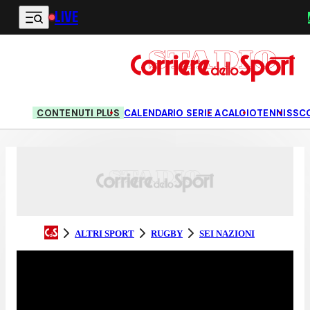
LIVE
Vai al contenuto principale
CONTENUTI PLUS
CALENDARIO SERIE A
CALCIO
TENNIS
SC
ALTRI SPORT
RUGBY
SEI NAZIONI