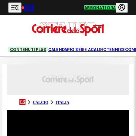
LIVE
Vai al contenuto principale
ABBONATI ORA
CONTENUTI PLUS
CALENDARIO SERIE A
CALCIO
TENNIS
SCOM
CALCIO
ITALIA