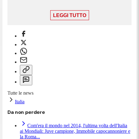
fa stare male, avrei dato qualsiasi cosa, anche soldi
per riuscire a conquistare l'obiettivo. C'è tanta
LEGGI TUTTO
amarezza. Posso assicurare che fa molto male. Fa
male vedere questo gruppo di lavoro che ha dato
tanto e meritavamo di raccogliere quello ceh
abbiamo seminato. Oggi è riduttivo e puerile
parlare del mio futuro. Bisgona parlare dell'Italia e
della maglia azzurra che a sto giro non si meritava
questo finale. Per questo non importa del mio
futuro"
, ha detto in conferenza stampa
Tutte le news
Italia
0:12
Da non perdere
Spinazzola: "È un incubo"
Com'era il mondo nel 2014, l'ultima volta dell'Italia
ai Mondiali: Juve campione, Immobile capocannoniere e
la Roma...