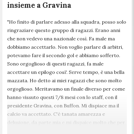
insieme a Gravina
"Ho finito di parlare adesso alla squadra, posso solo
ringraziare questo gruppo di ragazzi. Erano anni
che non vedevo una nazionale così. Fa male ma
dobbiamo accettarlo. Non voglio parlare di arbitri,
potevamo fare il secondo gol e abbiamo sofferto.
Sono orgoglioso di questi ragazzi, fa male
accettare un epilogo così'. Serve tempo, è una bella
mazzata. Ho detto ai miei ragazzi che sono molto
orgoglioso. Meritavamo un finale diverso per come
hanno vissuto questi 7/8 mesi con lo staff, con il
presidente Gravina, con Buffon. Mi dispiace ma il
calcio va accettato. C'è tanata amarezza e
delusione, da parte mia e mi dispaice molto che per
la terza volta non si va ai Monidali. Questa cosa mi