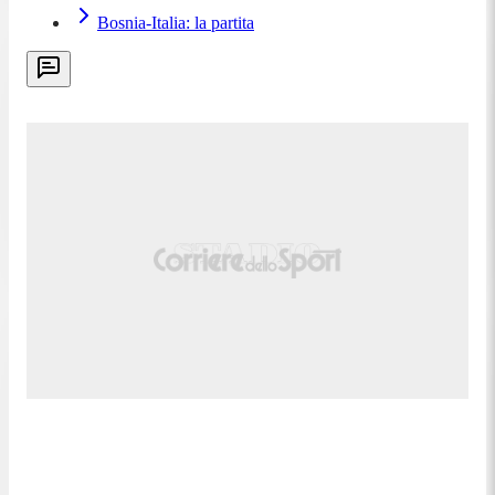
"È un incubo, è proprio vero. Da 9 anni sono in
Bosnia-Italia: la partita
Nazionale e ancora non ho fatto un Mondiale, è
brutto per tutti, anche per noi, per il gruppo che
siamo stati. Anche oggi in 10... Potevamo fare molto
meglio, è un dispiacere enorme. Il calcio va avanti a
episodi, noi ne abbiamo avuti 3 per fare gol, ma
adesso è inutile parlare. Il dispiacere è enorme, mi
dispiacere vedere i ragazzi che piangevano, mi
auguro che finisca ora la maledizione e che possano
fare altri Mondiali. Il mister è stata una sorpresa
incredibile, ho visto tutto quello che deve avere un
ct, non penso che si debba cambiare"
, ha detto il
giocatore del Napoli
0:12