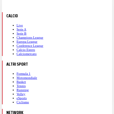
CALCIO
Live
Serie A
Serie B
Champions League
Europa League
Conference League
Calcio Estero
Calciomercato
ALTRI SPORT
Formula 1
Motomondiale
Basket
Tennis
Running
Volley
eSports
Ciclismo
NETWORK