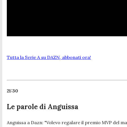
Tutta la Serie A su DAZN, abbonati ora!
21:30
Le parole di Anguissa
Anguissa a Dazn:
"Volevo regalare il premio MVP del mat