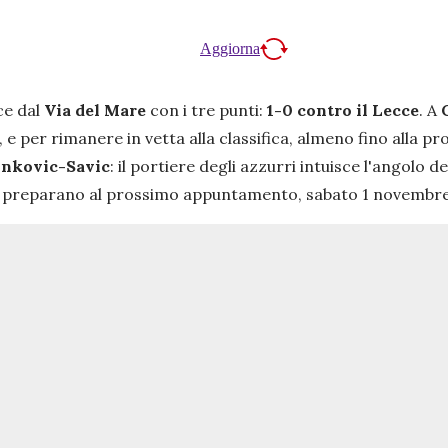
Aggiorna
ce dal
Via del Mare
con i tre punti:
1-0 contro il Lecce
. A
 e per rimanere in vetta alla classifica, almeno fino alla p
inkovic-Savic
: il portiere degli azzurri intuisce l'angolo d
 e si preparano al prossimo appuntamento, sabato 1 novemb