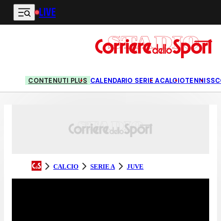
LIVE
Vai al contenuto principale
CONTENUTI PLUS
CALENDARIO SERIE A
CALCIO
TENNIS
SC
CALCIO
SERIE A
JUVE