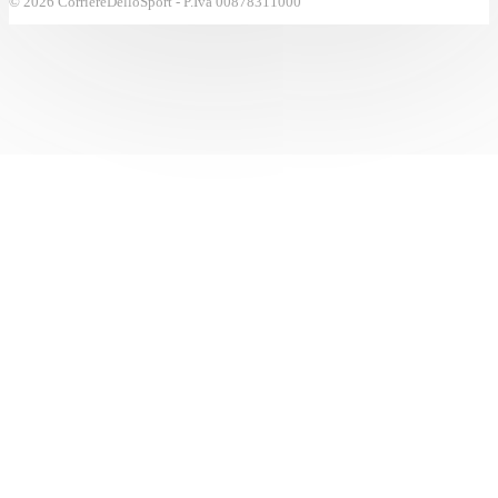
© 2026 CorriereDelloSport - P.Iva 00878311000