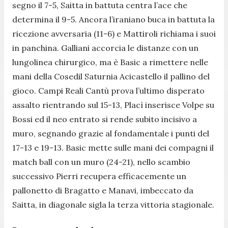
segno il 7-5, Saitta in battuta centra l’ace che
determina il 9-5. Ancora l’iraniano buca in battuta la
ricezione avversaria (11-6) e Mattiroli richiama i suoi
in panchina. Galliani accorcia le distanze con un
lungolinea chirurgico, ma è Basic a rimettere nelle
mani della Cosedil Saturnia Acicastello il pallino del
gioco. Campi Reali Cantù prova l’ultimo disperato
assalto rientrando sul 15-13, Placì inserisce Volpe su
Bossi ed il neo entrato si rende subito incisivo a
muro, segnando grazie al fondamentale i punti del
17-13 e 19-13. Basic mette sulle mani dei compagni il
match ball con un muro (24-21), nello scambio
successivo Pierri recupera efficacemente un
pallonetto di Bragatto e Manavi, imbeccato da
Saitta, in diagonale sigla la terza vittoria stagionale.