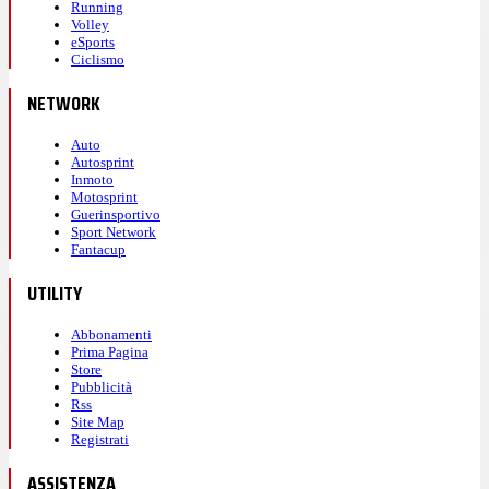
Running
Volley
eSports
Ciclismo
NETWORK
Auto
Autosprint
Inmoto
Motosprint
Guerinsportivo
Sport Network
Fantacup
UTILITY
Abbonamenti
Prima Pagina
Store
Pubblicità
Rss
Site Map
Registrati
ASSISTENZA