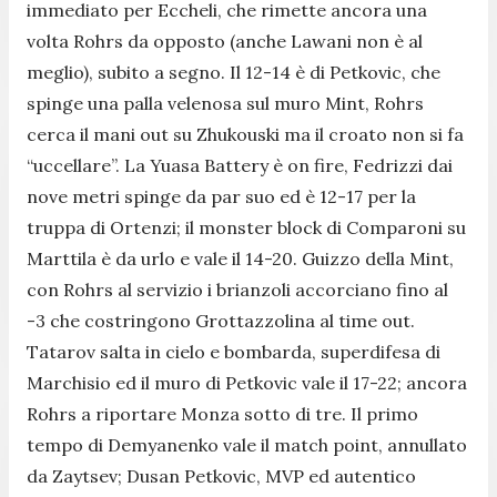
immediato per Eccheli, che rimette ancora una
volta Rohrs da opposto (anche Lawani non è al
meglio), subito a segno. Il 12-14 è di Petkovic, che
spinge una palla velenosa sul muro Mint, Rohrs
cerca il mani out su Zhukouski ma il croato non si fa
“uccellare”. La Yuasa Battery è on fire, Fedrizzi dai
nove metri spinge da par suo ed è 12-17 per la
truppa di Ortenzi; il monster block di Comparoni su
Marttila è da urlo e vale il 14-20. Guizzo della Mint,
con Rohrs al servizio i brianzoli accorciano fino al
-3 che costringono Grottazzolina al time out.
Tatarov salta in cielo e bombarda, superdifesa di
Marchisio ed il muro di Petkovic vale il 17-22; ancora
Rohrs a riportare Monza sotto di tre. Il primo
tempo di Demyanenko vale il match point, annullato
da Zaytsev; Dusan Petkovic, MVP ed autentico