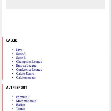
CALCIO
Live
Serie A
Serie B
Champions League
Europa League
Conference League
Calcio Estero
Calciomercato
ALTRI SPORT
Formula 1
Motomondiale
Basket
Tennis