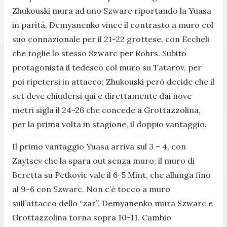
Zhukouski mura ad uno Szwarc riportando la Yuasa
in parità, Demyanenko vince il contrasto a muro col
suo connazionale per il 21-22 grottese, con Eccheli
che toglie lo stesso Szwarc per Rohrs. Subito
protagonista il tedesco col muro su Tatarov, per
poi ripetersi in attacco; Zhukouski però decide che il
set deve chiudersi qui e direttamente dai nove
metri sigla il 24-26 che concede a Grottazzolina,
per la prima volta in stagione, il doppio vantaggio.
Il primo vantaggio Yuasa arriva sul 3 – 4, con
Zaytsev che la spara out senza muro; il muro di
Beretta su Petkovic vale il 6-5 Mint, che allunga fino
al 9-6 con Szwarc. Non c’è tocco a muro
sull’attacco dello “zar”, Demyanenko mura Szwarc e
Grottazzolina torna sopra 10-11. Cambio