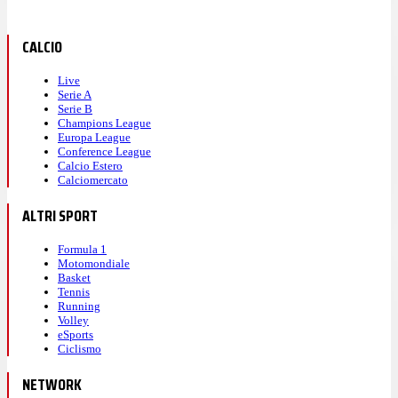
CALCIO
Live
Serie A
Serie B
Champions League
Europa League
Conference League
Calcio Estero
Calciomercato
ALTRI SPORT
Formula 1
Motomondiale
Basket
Tennis
Running
Volley
eSports
Ciclismo
NETWORK