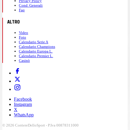
Privacy Policy
Cond. Generali
Faq
ALTRO
Video
Foto
Calendario Serie A
Calendario Champions
Calendario Europa L.
Calendario Premier L.
Casinò
Facebook
Instagram
X
WhatsApp
© 2026 CorriereDelloSport - P.Iva 00878311000