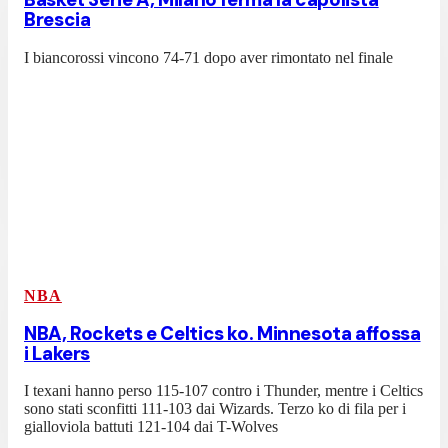
Brescia
I biancorossi vincono 74-71 dopo aver rimontato nel finale
NBA
NBA, Rockets e Celtics ko. Minnesota affossa
i Lakers
I texani hanno perso 115-107 contro i Thunder, mentre i Celtics
sono stati sconfitti 111-103 dai Wizards. Terzo ko di fila per i
gialloviola battuti 121-104 dai T-Wolves