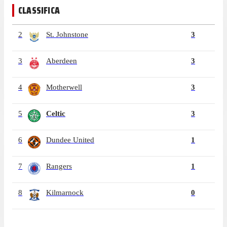
CLASSIFICA
2
St. Johnstone
3
3
Aberdeen
3
4
Motherwell
3
5
Celtic
3
6
Dundee United
1
7
Rangers
1
8
Kilmarnock
0