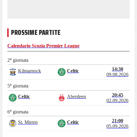
PROSSIME PARTITE
Calendario
Scozia Premier League
a
2
giornata
14:30
Kilmarnock
Celtic
09.08.2026
a
5
giornata
20:45
Celtic
Aberdeen
02.09.2026
a
6
giornata
21:00
St. Mirren
Celtic
05.09.2026