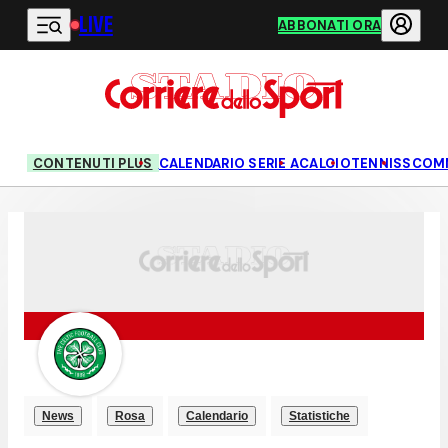
LIVE
Vai al contenuto principale
ABBONATI ORA
CONTENUTI PLUS
CALENDARIO SERIE A
CALCIO
TENNIS
SCOM
News
Rosa
Calendario
Statistiche