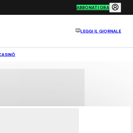
ABBONATI ORA
LEGGI IL GIORNALE
CASINÒ