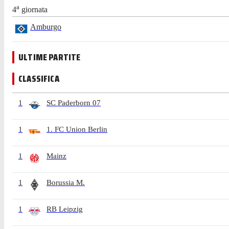
a
4
giornata
Amburgo
ULTIME PARTITE
CLASSIFICA
1
SC Paderborn 07
1
1. FC Union Berlin
1
Mainz
1
Borussia M.
1
RB Leipzig