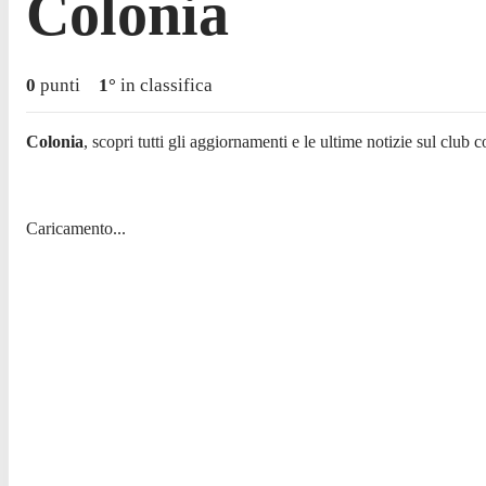
Colonia
0
punti
1
°
in classifica
Colonia
, scopri tutti gli aggiornamenti e le ultime notizie sul club co
Caricamento...