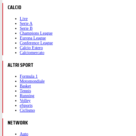
CALCIO
Live
Serie A
Serie B
Champions League
Europa League
Conference League
Calcio Estero
Calciomercato
ALTRI SPORT
Formula 1
Motomondiale
Basket
Tennis
Running
Volley
eSports
Ciclismo
NETWORK
Auto