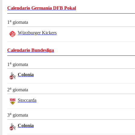
Calendario
Germania DFB Pokal
a
1
giornata
Würzburger Kickers
Calendario
Bundesliga
a
1
giornata
Colonia
a
2
giornata
Stoccarda
a
3
giornata
Colonia