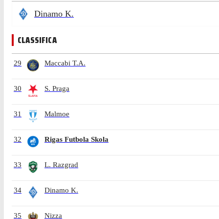
Dinamo K.
CLASSIFICA
29
Maccabi T.A.
30
S. Praga
31
Malmoe
32
Rigas Futbola Skola
33
L. Razgrad
34
Dinamo K.
35
Nizza