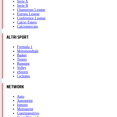
Serie A
Serie B
Champions League
Europa League
Conference League
Calcio Estero
Calciomercato
ALTRI SPORT
Formula 1
Motomondiale
Basket
Tennis
Running
Volley
eSports
Ciclismo
NETWORK
Auto
Autosprint
Inmoto
Motosprint
Guerinsportivo