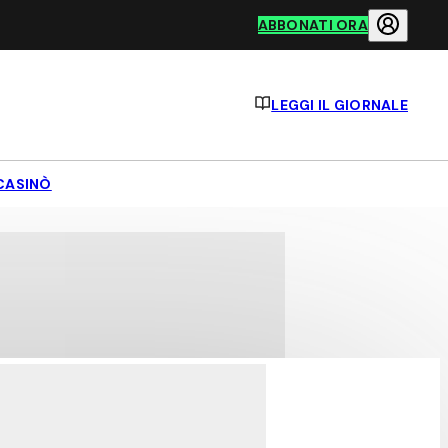
ABBONATI ORA
LEGGI IL GIORNALE
CASINÒ