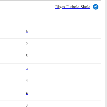
Rigas Futbola Skola
6
5
5
5
4
4
3