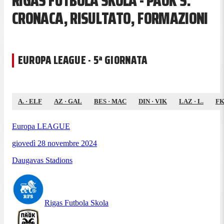
RIGAS FUTBOLA SKOLA - PAOK S.
CRONACA, RISULTATO, FORMAZIONI
EUROPA LEAGUE · 5ª GIORNATA
A.
·
ELF
AZ
·
GAL
BES
·
MAC
DIN
·
VIK
LAZ
·
L.
F
Europa LEAGUE
giovedì 28 novembre 2024
Daugavas Stadions
Rigas Futbola Skola