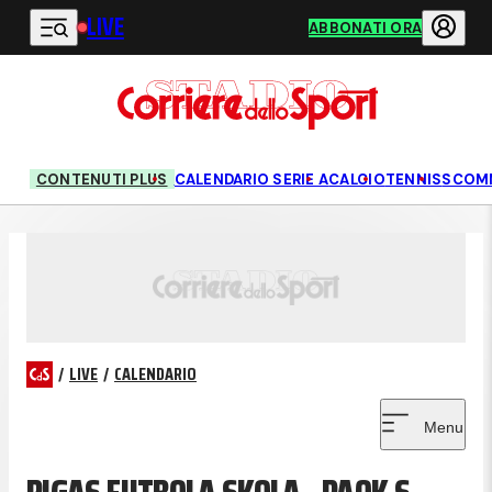
LIVE
Vai al contenuto principale
ABBONATI ORA
CONTENUTI PLUS
CALENDARIO SERIE A
CALCIO
TENNIS
SCOM
/
LIVE
/
CALENDARIO
Menu