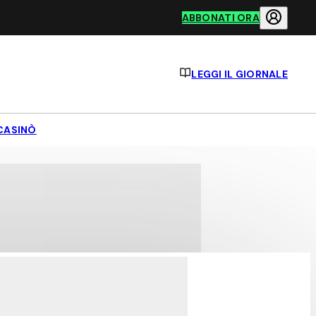
ABBONATI ORA
LEGGI IL GIORNALE
CASINÒ