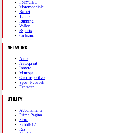
Formula 1
Motomondiale
Basket
Tennis
Running
Volley
eSports
Ciclismo
NETWORK
Auto
Autosprint
Inmoto
Motosprint
Guerinsportivo
Sport Network
Fantacup
UTILITY
Abbonamenti
Prima Pagina
Store
Pubblicità
Rss