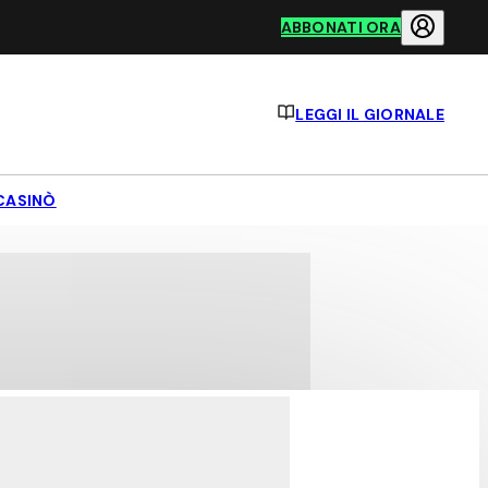
ABBONATI ORA
LEGGI IL GIORNALE
CASINÒ