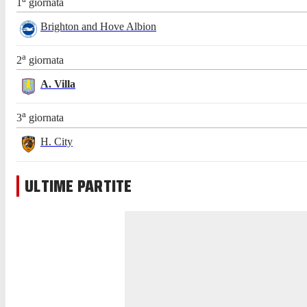
1
giornata
Brighton and Hove Albion
a
2
giornata
A. Villa
a
3
giornata
H. City
ULTIME PARTITE