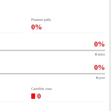
Possesso palla
0%
0
%
0
falliti
0
%
0
persi
Cartellini rossi
0