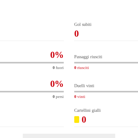
Gol subiti
0
0
%
Passaggi riusciti
0
fuori
0
riusciti
0
%
Duelli vinti
0
persi
0
vinti
Cartellini gialli
0