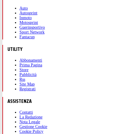
Auto
Autosprint
Inmoto
Motosprint
Guerinsportivo
Sport Network
Fantacup
UTILITY
Abbonamenti
Prima Pagina
Store
Pubblicità
Rss
Site Map
Registrati
ASSISTENZA
Contatti
La Redazione
Nota Legale
Gestione Cookie
Cookie Policy