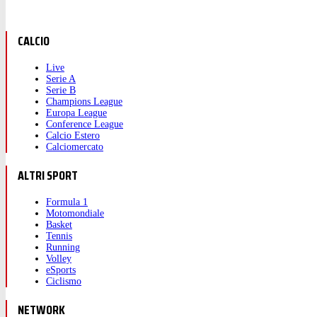
CALCIO
Live
Serie A
Serie B
Champions League
Europa League
Conference League
Calcio Estero
Calciomercato
ALTRI SPORT
Formula 1
Motomondiale
Basket
Tennis
Running
Volley
eSports
Ciclismo
NETWORK