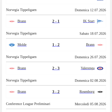
Norvegia Tippeligaen
Domenica 12.07.2026
2 - 1
Brann
IK Start
Norvegia Tippeligaen
Sabato 18.07.2026
1 - 2
Molde
Brann
Norvegia Tippeligaen
Domenica 26.07.2026
2 - 3
Brann
Valerenga
Norvegia Tippeligaen
Domenica 02.08.2026
3 - 2
Brann
Rosenborg
Conference League Preliminari
Mercoledì 05.08.2026