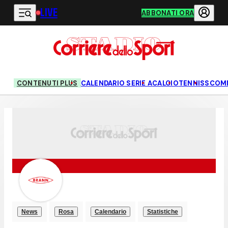
LIVE
Vai al contenuto principale
ABBONATI ORA
CONTENUTI PLUS
CALENDARIO SERIE A
CALCIO
TENNIS
SCOM
News
Rosa
Calendario
Statistiche