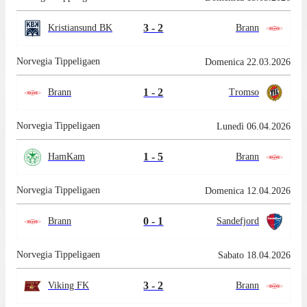
3 - 2
Kristiansund BK
Brann
Norvegia Tippeligaen
Domenica 22.03.2026
1 - 2
Brann
Tromso
Norvegia Tippeligaen
Lunedì 06.04.2026
1 - 5
HamKam
Brann
Norvegia Tippeligaen
Domenica 12.04.2026
0 - 1
Brann
Sandefjord
Norvegia Tippeligaen
Sabato 18.04.2026
3 - 2
Viking FK
Brann