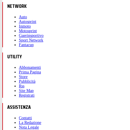
NETWORK
Auto
Autosprint
Inmoto
Motosprint
Guerinsportivo
Sport Network
Fantacup
UTILITY
Abbonamenti
Prima Pagina
Store
Pubblicità
Rss
Site Map
Registrati
ASSISTENZA
Contatti
La Redazione
Nota Legale