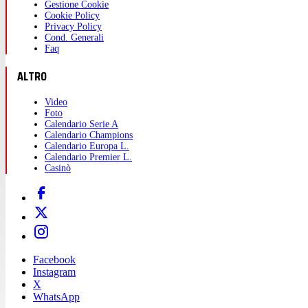
Gestione Cookie
Cookie Policy
Privacy Policy
Cond. Generali
Faq
ALTRO
Video
Foto
Calendario Serie A
Calendario Champions
Calendario Europa L.
Calendario Premier L.
Casinò
Facebook
Instagram
X
WhatsApp