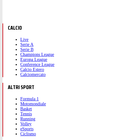
CALCIO
Live
Serie A
Serie B
Champions League
Europa League
Conference League
Calcio Estero
Calciomercato
ALTRI SPORT
Formula 1
Motomondiale
Basket
Tennis
Running
Volley
eSports
Ciclismo