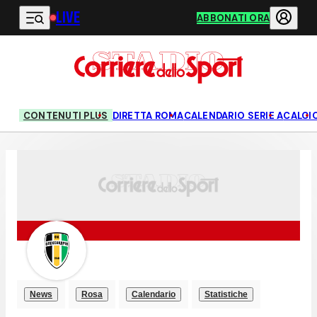
LIVE
Vai al contenuto principale
ABBONATI ORA
CONTENUTI PLUS
DIRETTA ROMA
CALENDARIO SERIE A
CALCI
News
Rosa
Calendario
Statistiche