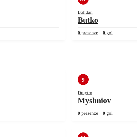
Bohdan
Butko
0
presenze
0
gol
9
Dmytro
Myshniov
0
presenze
0
gol