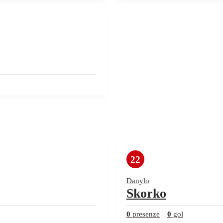
22
Danylo
Skorko
0
presenze
0
gol