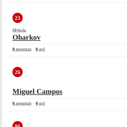
23
Mykola
Oharkov
0
presenze
0
gol
26
Miguel Campos
0
presenze
0
gol
86