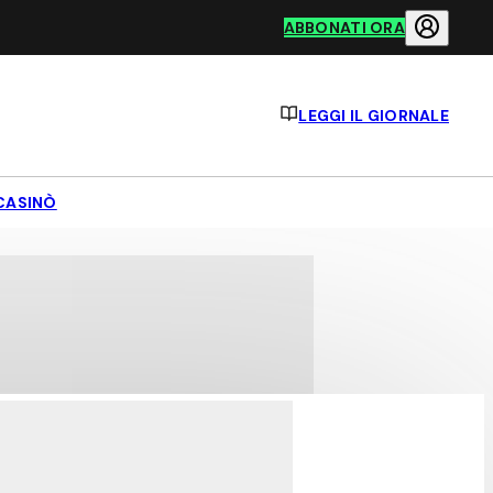
ABBONATI ORA
LEGGI IL GIORNALE
CASINÒ