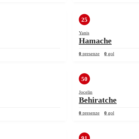
25
Yanis
Hamache
0
presenze
0
gol
50
Jocelin
Behiratche
0
presenze
0
gol
91