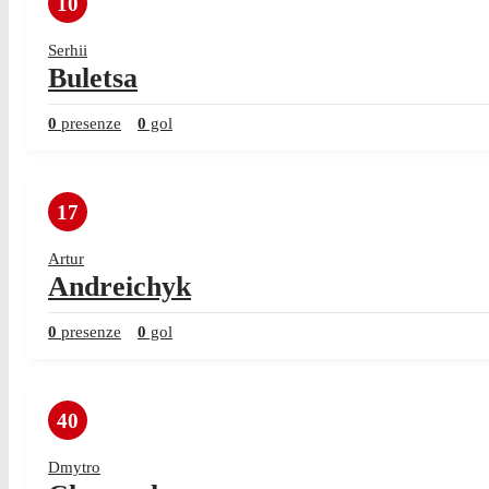
10
Serhii
Buletsa
0
presenze
0
gol
17
Artur
Andreichyk
0
presenze
0
gol
40
Dmytro