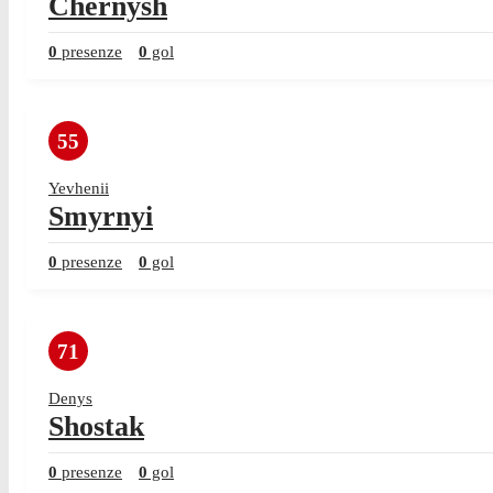
Chernysh
0
presenze
0
gol
55
Yevhenii
Smyrnyi
0
presenze
0
gol
71
Denys
Shostak
0
presenze
0
gol