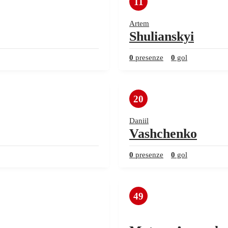
11
Artem
Shulianskyi
0
presenze
0
gol
20
Daniil
Vashchenko
0
presenze
0
gol
49