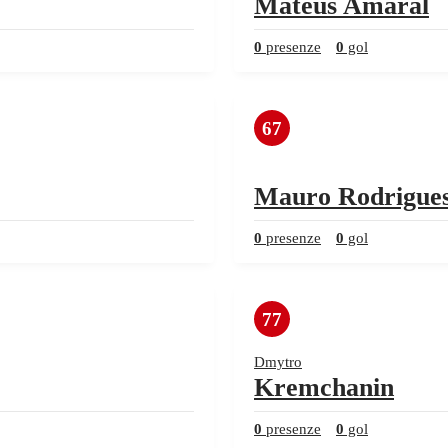
Mateus Amaral
0
presenze
0
gol
67
Mauro Rodrigue
0
presenze
0
gol
77
Dmytro
Kremchanin
0
presenze
0
gol