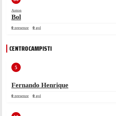
Anton
Bol
0
presenze
0
gol
CENTROCAMPISTI
5
Fernando Henrique
0
presenze
0
gol