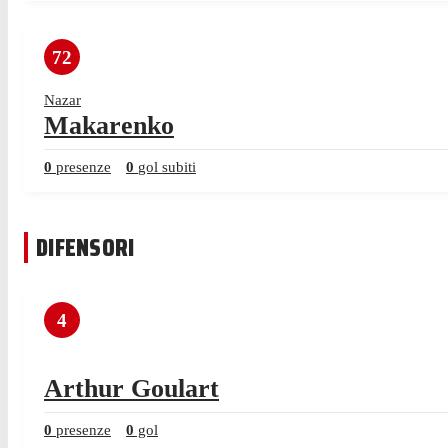
72
Nazar
Makarenko
0
presenze
0
gol subiti
DIFENSORI
4
Arthur Goulart
0
presenze
0
gol