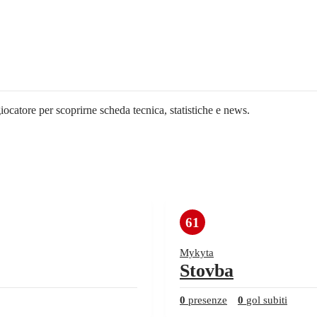
giocatore per scoprirne scheda tecnica, statistiche e news.
61
Mykyta
Stovba
0
presenze
0
gol subiti