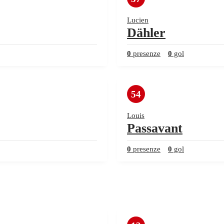
Lucien
Dähler
0
presenze
0
gol
54
Louis
Passavant
0
presenze
0
gol