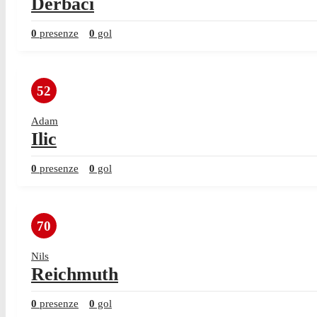
Derbaci
0
presenze
0
gol
52
Adam
Ilic
0
presenze
0
gol
70
Nils
Reichmuth
0
presenze
0
gol