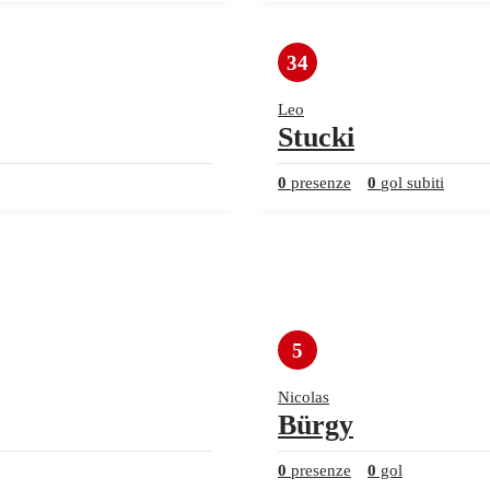
34
Leo
Stucki
0
presenze
0
gol subiti
5
Nicolas
Bürgy
0
presenze
0
gol