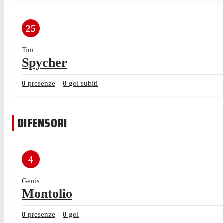
25
Tim
Spycher
0
presenze
0
gol subiti
DIFENSORI
4
Genís
Montolio
0
presenze
0
gol