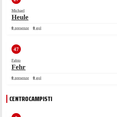
Michael
Heule
0
presenze
0
gol
47
Fabio
Fehr
0
presenze
0
gol
CENTROCAMPISTI