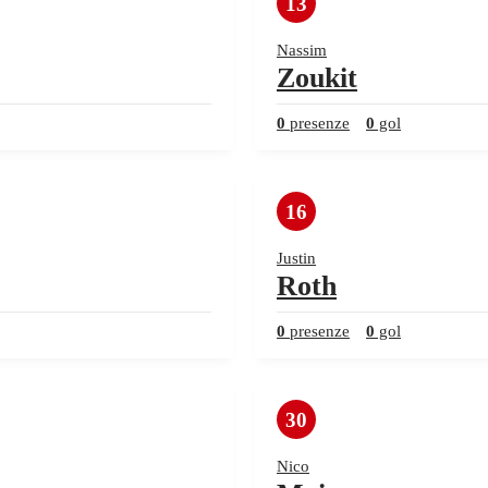
13
Nassim
Zoukit
0
presenze
0
gol
16
Justin
Roth
0
presenze
0
gol
30
Nico