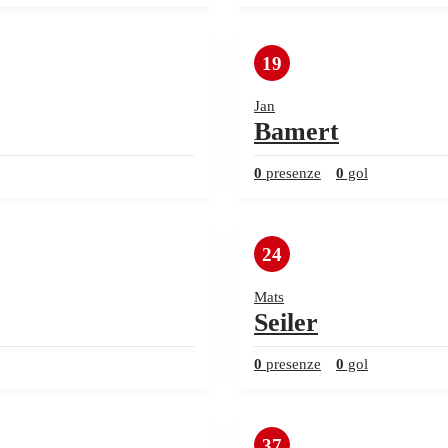
19
Jan
Bamert
0
presenze
0
gol
24
Mats
Seiler
0
presenze
0
gol
37