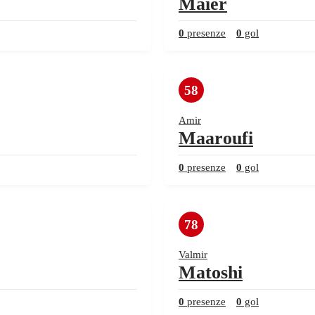
Maier
0
presenze
0
gol
58
Amir
Maaroufi
0
presenze
0
gol
78
Valmir
Matoshi
0
presenze
0
gol