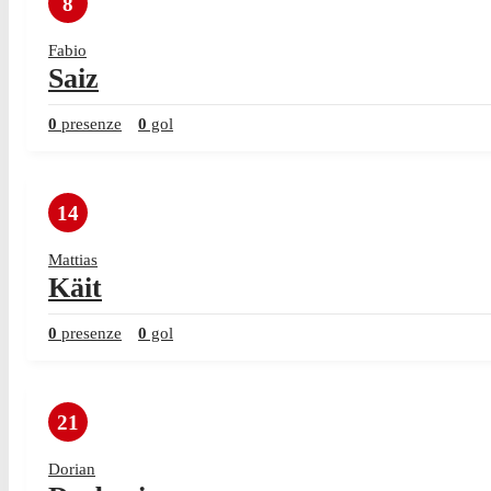
8
Fabio
Saiz
0
presenze
0
gol
14
Mattias
Käit
0
presenze
0
gol
21
Dorian