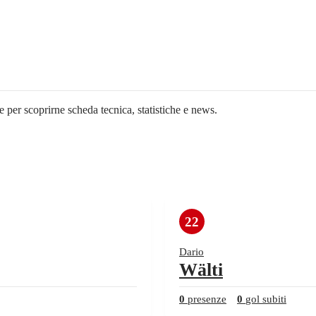
e per scoprirne scheda tecnica, statistiche e news.
22
Dario
Wälti
0
presenze
0
gol subiti