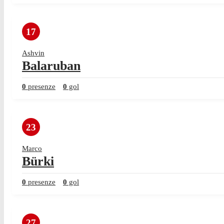
17
Ashvin
Balaruban
0
presenze
0
gol
23
Marco
Bürki
0
presenze
0
gol
27