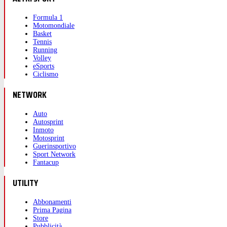
Formula 1
Motomondiale
Basket
Tennis
Running
Volley
eSports
Ciclismo
NETWORK
Auto
Autosprint
Inmoto
Motosprint
Guerinsportivo
Sport Network
Fantacup
UTILITY
Abbonamenti
Prima Pagina
Store
Pubblicità