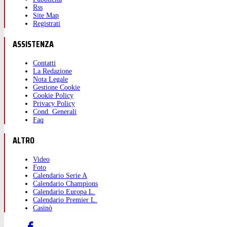
Rss
Site Map
Registrati
ASSISTENZA
Contatti
La Redazione
Nota Legale
Gestione Cookie
Cookie Policy
Privacy Policy
Cond. Generali
Faq
ALTRO
Video
Foto
Calendario Serie A
Calendario Champions
Calendario Europa L.
Calendario Premier L.
Casinò