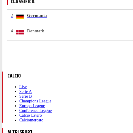
CLASSIFICA
2
Germania
4
Denmark
CALCIO
Live
Serie A
Serie B
Champions League
Europa League
Conference League
Calcio Estero
Calciomercato
ALTRI SPORT