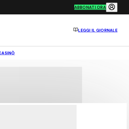
ABBONATI ORA
LEGGI IL GIORNALE
CASINÒ