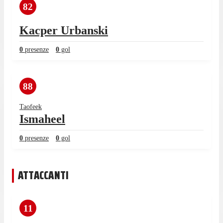
82
Kacper Urbanski
0
presenze
0
gol
88
Taofeek
Ismaheel
0
presenze
0
gol
ATTACCANTI
11