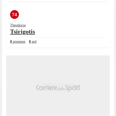
74
Theodoros
Tsirigotis
0
presenze
0
gol