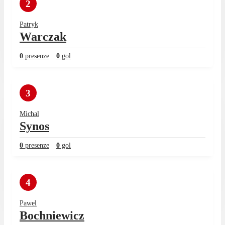
2
Patryk
Warczak
0
presenze
0
gol
3
Michal
Synos
0
presenze
0
gol
4
Pawel
Bochniewicz