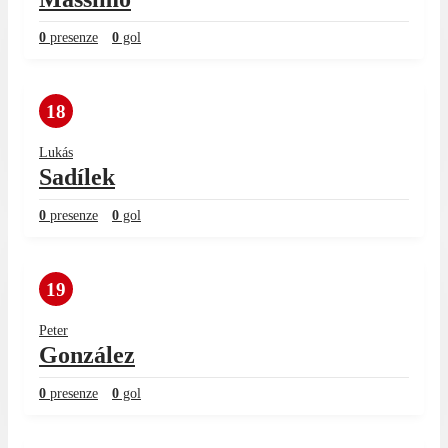
0
presenze
0
gol
18
Lukás
Sadílek
0
presenze
0
gol
19
Peter
González
0
presenze
0
gol