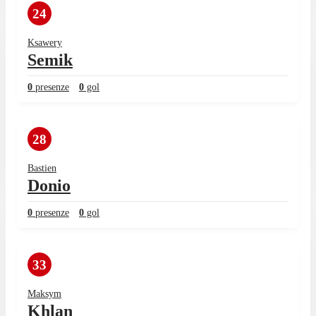
24
Ksawery
Semik
0
presenze
0
gol
28
Bastien
Donio
0
presenze
0
gol
33
Maksym
Khlan