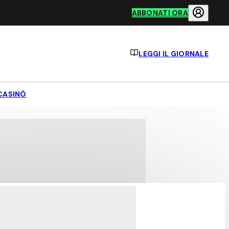
ABBONATI ORA
LEGGI IL GIORNALE
CASINÒ