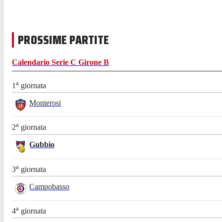
PROSSIME PARTITE
Calendario
Serie C Girone B
a
1
giornata
Monterosi
a
2
giornata
Gubbio
a
3
giornata
Campobasso
a
4
giornata