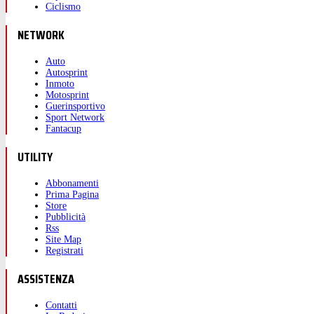
Ciclismo
NETWORK
Auto
Autosprint
Inmoto
Motosprint
Guerinsportivo
Sport Network
Fantacup
UTILITY
Abbonamenti
Prima Pagina
Store
Pubblicità
Rss
Site Map
Registrati
ASSISTENZA
Contatti