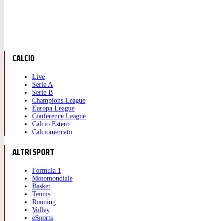
CALCIO
Live
Serie A
Serie B
Champions League
Europa League
Conference League
Calcio Estero
Calciomercato
ALTRI SPORT
Formula 1
Motomondiale
Basket
Tennis
Running
Volley
eSports