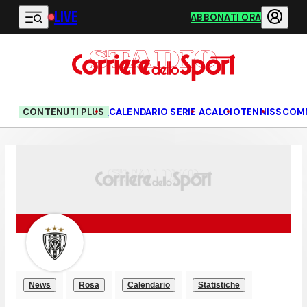
LIVE
Vai al contenuto principale
ABBONATI ORA
CONTENUTI PLUS
CALENDARIO SERIE A
CALCIO
TENNIS
SCOM
News
Rosa
Calendario
Statistiche