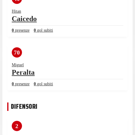
Hitan
Caicedo
0
presenze
0
gol subiti
70
Miguel
Peralta
0
presenze
0
gol subiti
DIFENSORI
2