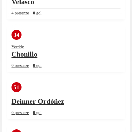
Velasco
4
presenze
0
gol
34
Yorddy
Chonillo
0
presenze
0
gol
51
Deinner Ordóñez
0
presenze
0
gol