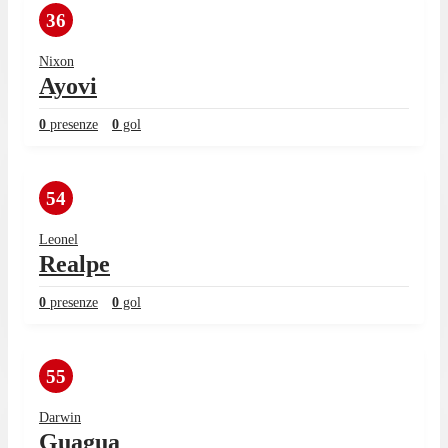
36
Nixon
Ayovi
0
presenze
0
gol
54
Leonel
Realpe
0
presenze
0
gol
55
Darwin
Guagua