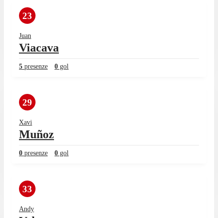
23
Juan
Viacava
5
presenze
0
gol
29
Xavi
Muñoz
0
presenze
0
gol
33
Andy