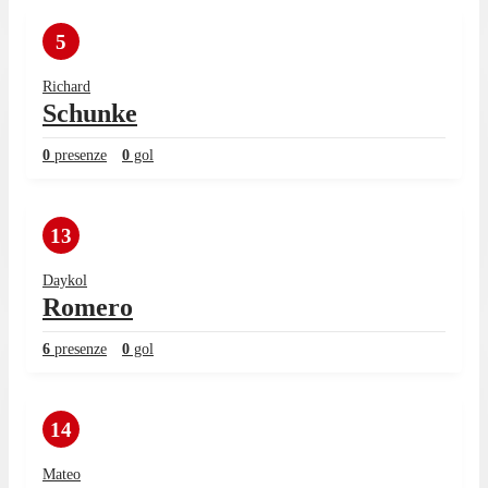
5
Richard
Schunke
0
presenze
0
gol
13
Daykol
Romero
6
presenze
0
gol
14
Mateo