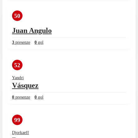
50
Juan Angulo
3
presenze
0
gol
52
Yandri
Vásquez
0
presenze
0
gol
99
Djorkaeff