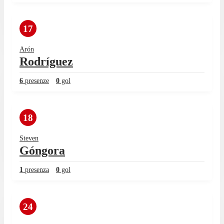
17
Arón
Rodríguez
6
presenze
0
gol
18
Steven
Góngora
1
presenza
0
gol
24