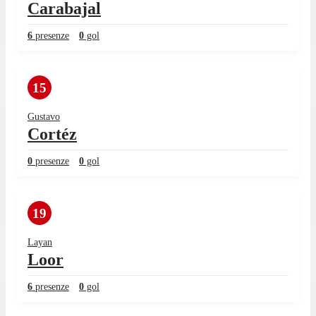
Carabajal
6
presenze
0
gol
15
Gustavo
Cortéz
0
presenze
0
gol
19
Layan
Loor
6
presenze
0
gol