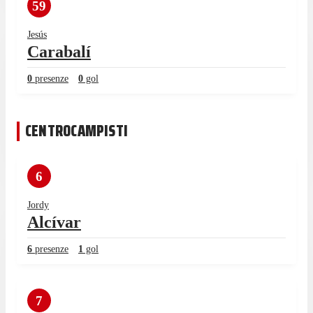
59
Jesús
Carabalí
0
presenze
0
gol
CENTROCAMPISTI
6
Jordy
Alcívar
6
presenze
1
gol
7