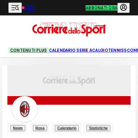
LIVE
Vai al contenuto principale
ABBONATI ORA
CONTENUTI PLUS
CALENDARIO SERIE A
CALCIO
TENNIS
SCOM
News
Rosa
Calendario
Statistiche