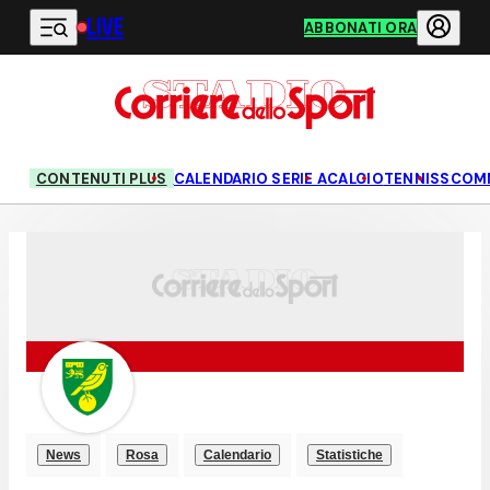
LIVE
Vai al contenuto principale
ABBONATI ORA
CONTENUTI PLUS
CALENDARIO SERIE A
CALCIO
TENNIS
SCOM
News
Rosa
Calendario
Statistiche