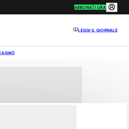
ABBONATI ORA
LEGGI IL GIORNALE
CASINÒ