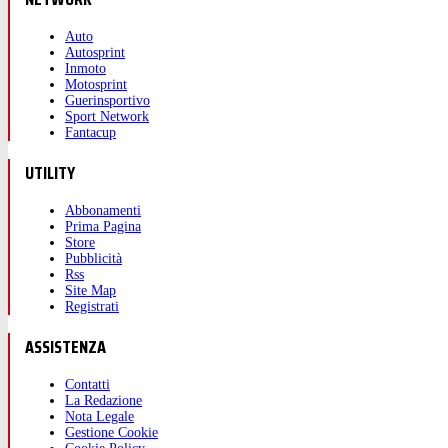
Auto
Autosprint
Inmoto
Motosprint
Guerinsportivo
Sport Network
Fantacup
UTILITY
Abbonamenti
Prima Pagina
Store
Pubblicità
Rss
Site Map
Registrati
ASSISTENZA
Contatti
La Redazione
Nota Legale
Gestione Cookie