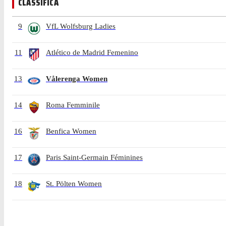
CLASSIFICA
9
VfL Wolfsburg Ladies
11
Atlético de Madrid Femenino
13
Vålerenga Women
14
Roma Femminile
16
Benfica Women
17
Paris Saint-Germain Féminines
18
St. Pölten Women