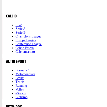
CALCIO
Live
Serie A
Serie B
Champions League
Europa League
Conference League
Calcio Estero
Calciomercato
ALTRI SPORT
Formula 1
Motomondiale
Basket
Tennis
Running
Volley
eSports
Ciclismo
NETWORK