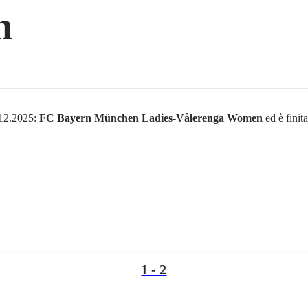
n
7.12.2025:
FC Bayern München Ladies
-
Vålerenga Women
ed è fini
1 - 2