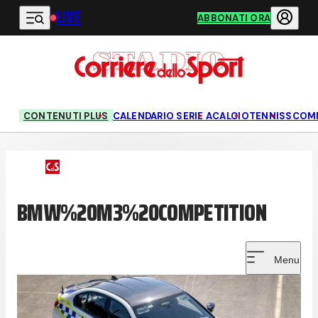
LIVE
Vai al contenuto principale
ABBONATI ORA
CONTENUTI PLUS
CALENDARIO SERIE A
CALCIO
TENNIS
SCOM
BMW%20M3%20COMPETITION
Menu