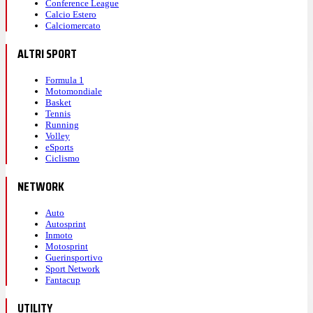
Conference League
Calcio Estero
Calciomercato
ALTRI SPORT
Formula 1
Motomondiale
Basket
Tennis
Running
Volley
eSports
Ciclismo
NETWORK
Auto
Autosprint
Inmoto
Motosprint
Guerinsportivo
Sport Network
Fantacup
UTILITY