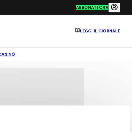
ABBONATI ORA
LEGGI IL GIORNALE
CASINÒ