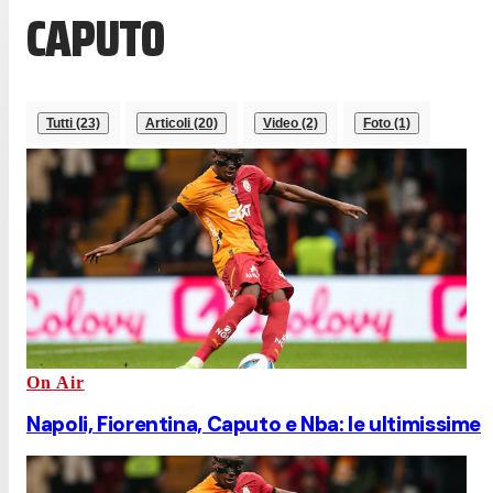
CAPUTO
Tutti (23)
Articoli (20)
Video (2)
Foto (1)
On Air
Napoli, Fiorentina, Caputo e Nba: le ultimissime