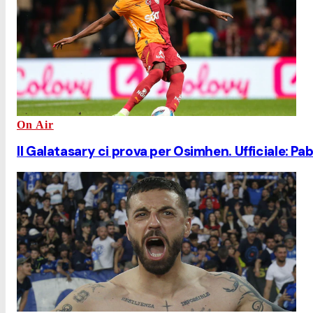
On Air
Il Galatasary ci prova per Osimhen. Ufficiale: Pab