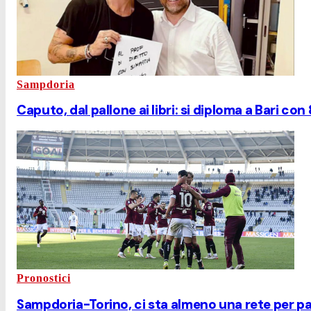
Sampdoria
Caputo, dal pallone ai libri: si diploma a Bari con 
Pronostici
Sampdoria-Torino, ci sta almeno una rete per p