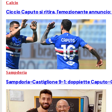
Calcio
Ciccio Caputo si ritira, l'emozionante annuncio:
Sampdoria
Sampdoria-Castiglione 9-1: doppiette Caputo-Q