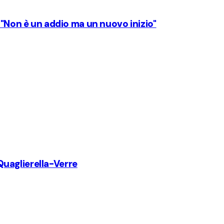
 "Non è un addio ma un nuovo inizio"
uaglierella-Verre