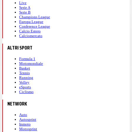
Live
Serie A
Serie B
Champions League
Europa League
Conference League
Calcio Estero
Calciomercato
ALTRI SPORT
Formula 1
Motomondiale
Basket
Tennis
Running
Volley
eSports
Ciclismo
NETWORK
Auto
Autosprint
Inmoto
Motosprint