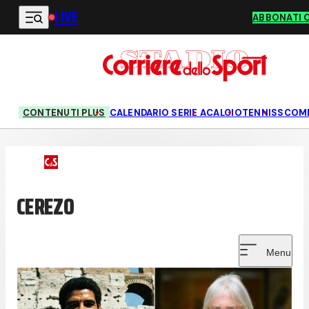
LIVE
Vai al contenuto principale
ABBONATI 
CONTENUTI PLUS
CALENDARIO SERIE A
CALCIO
TENNIS
SCOM
CEREZO
Menu