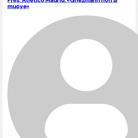
Pres. Atletico Madrid: «Griezmann non si
muove»