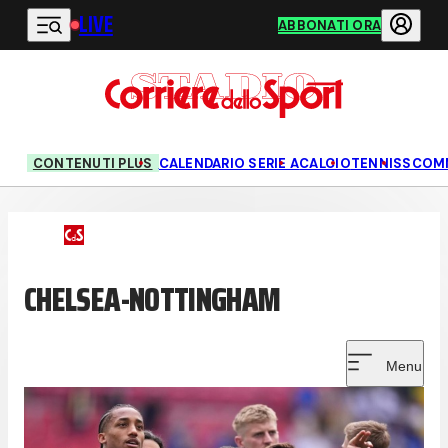
LIVE
Vai al contenuto principale
ABBONATI ORA
CONTENUTI PLUS
CALENDARIO SERIE A
CALCIO
TENNIS
SCOM
CHELSEA-NOTTINGHAM
Menu