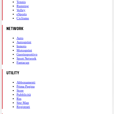
Tennis
Running
Volley
eSports
Ciclismo
NETWORK
Auto
Autosprint
Inmoto
Motosprint
Guerinsportivo
Sport Network
Fantacup
UTILITY
Abbonamenti
Prima Pagina
Store
Pubblicità
Rss
Site Map
Registrati