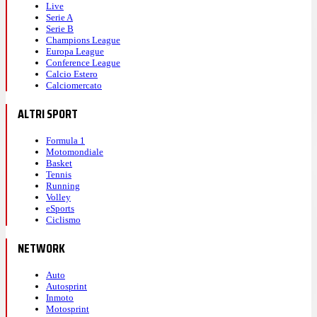
Live
Serie A
Serie B
Champions League
Europa League
Conference League
Calcio Estero
Calciomercato
ALTRI SPORT
Formula 1
Motomondiale
Basket
Tennis
Running
Volley
eSports
Ciclismo
NETWORK
Auto
Autosprint
Inmoto
Motosprint