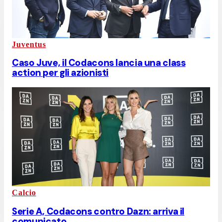
Juventus
Caso Juve, il Codacons lancia una class
action per gli azionisti
Calcio
Serie A, Codacons contro Dazn: arriva il
comunicato