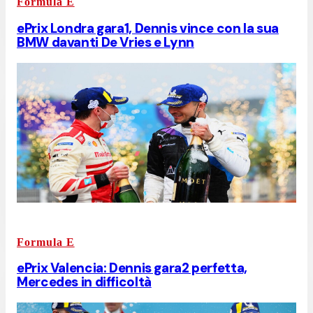
Formula E
ePrix Londra gara1, Dennis vince con la sua
BMW davanti De Vries e Lynn
Formula E
ePrix Valencia: Dennis gara2 perfetta,
Mercedes in difficoltà