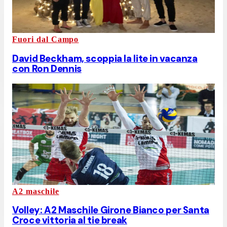
Fuori dal Campo
David Beckham, scoppia la lite in vacanza
con Ron Dennis
A2 maschile
Volley: A2 Maschile Girone Bianco per Santa
Croce vittoria al tie break