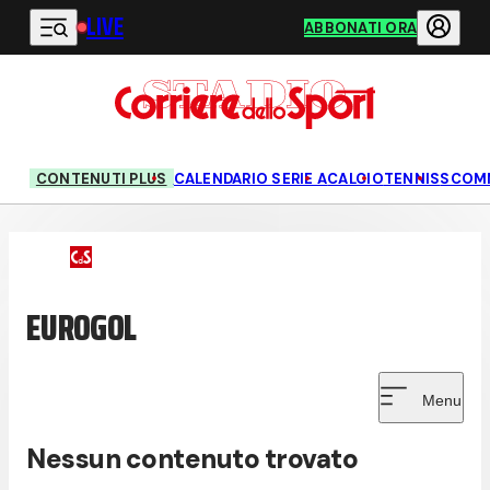
LIVE
Vai al contenuto principale
ABBONATI ORA
CONTENUTI PLUS
CALENDARIO SERIE A
CALCIO
TENNIS
SCOM
EUROGOL
Menu
Nessun contenuto trovato