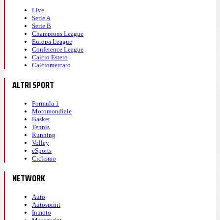
Live
Serie A
Serie B
Champions League
Europa League
Conference League
Calcio Estero
Calciomercato
ALTRI SPORT
Formula 1
Motomondiale
Basket
Tennis
Running
Volley
eSports
Ciclismo
NETWORK
Auto
Autosprint
Inmoto