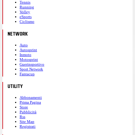
Tennis
Running
Volley
eSports
Ciclismo
NETWORK
Auto
Autosprint
Inmoto
Motosprint
Guerinsportivo
Sport Network
Fantacup
UTILITY
Abbonamenti
Prima Pagina
Store
Pubblicità
Rss
Site Map
Registrati