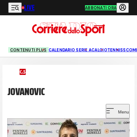
LIVE
Vai al contenuto principale
ABBONATI ORA
CONTENUTI PLUS
CALENDARIO SERIE A
CALCIO
TENNIS
SCOM
JOVANOVIC
Menu