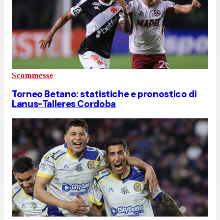
Scommesse
Torneo Betano: statistiche e pronostico di
Lanus-Talleres Cordoba