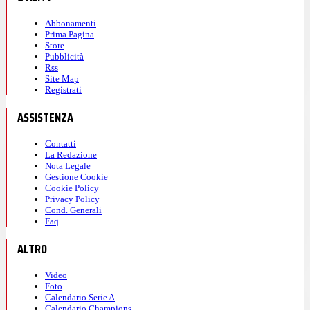
Abbonamenti
Prima Pagina
Store
Pubblicità
Rss
Site Map
Registrati
ASSISTENZA
Contatti
La Redazione
Nota Legale
Gestione Cookie
Cookie Policy
Privacy Policy
Cond. Generali
Faq
ALTRO
Video
Foto
Calendario Serie A
Calendario Champions