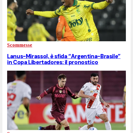
Scommesse
Lanus-Mirassol, è sfida “Argentina-Brasile”
in Copa Libertadores: il pronostico