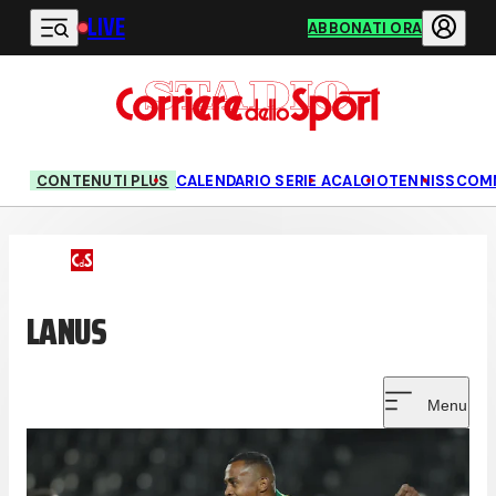
LIVE
Vai al contenuto principale
ABBONATI ORA
CONTENUTI PLUS
CALENDARIO SERIE A
CALCIO
TENNIS
SCOM
LANUS
Menu