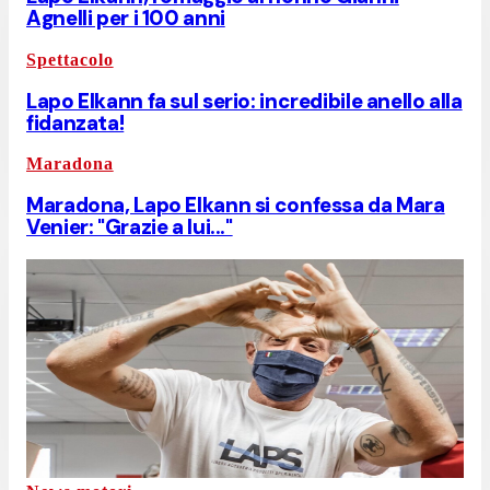
Agnelli per i 100 anni
Spettacolo
Lapo Elkann fa sul serio: incredibile anello alla
fidanzata!
Maradona
Maradona, Lapo Elkann si confessa da Mara
Venier: "Grazie a lui..."