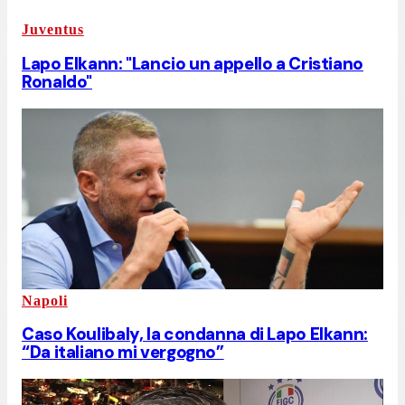
Juventus
Lapo Elkann: "Lancio un appello a Cristiano
Ronaldo"
Napoli
Caso Koulibaly, la condanna di Lapo Elkann:
“Da italiano mi vergogno”