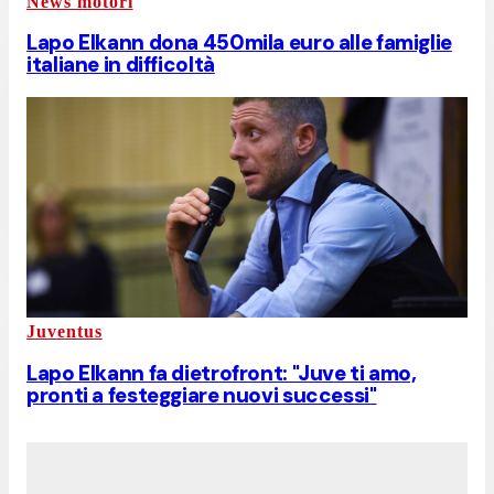
News motori
Lapo Elkann dona 450mila euro alle famiglie
italiane in difficoltà
Juventus
Lapo Elkann fa dietrofront: "Juve ti amo,
pronti a festeggiare nuovi successi"