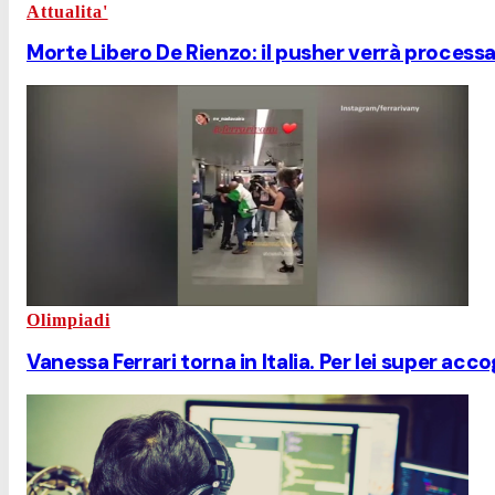
Attualita'
Morte Libero De Rienzo: il pusher verrà process
Olimpiadi
Vanessa Ferrari torna in Italia. Per lei super acc