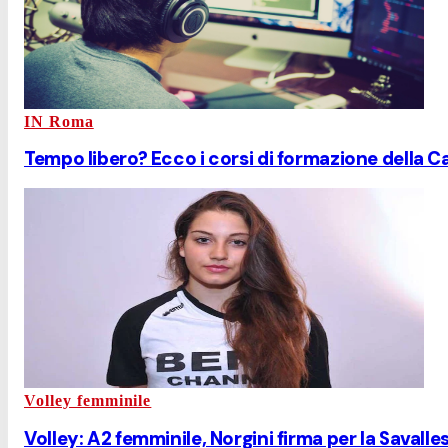
IN Roma
Tempo libero? Ecco i corsi di formazione della C
Volley femminile
Volley: A2 femminile, Norgini firma per la Savalle