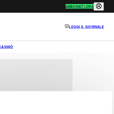
ABBONATI ORA
LEGGI IL GIORNALE
CASINÒ