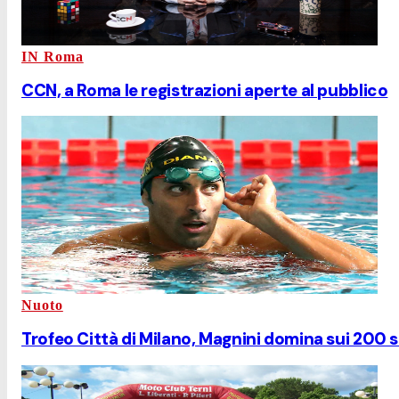
IN Roma
CCN, a Roma le registrazioni aperte al pubblico
Nuoto
Trofeo Città di Milano, Magnini domina sui 200 st