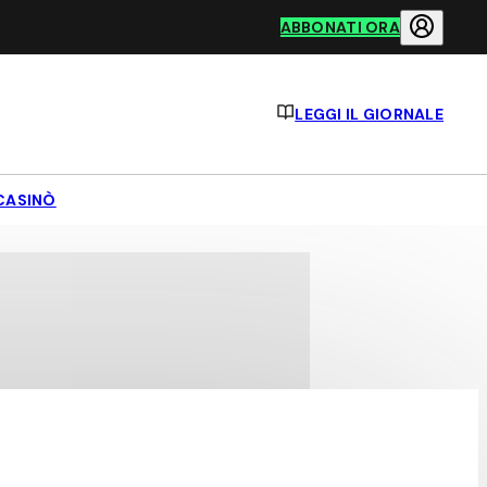
ABBONATI ORA
LEGGI IL GIORNALE
CASINÒ