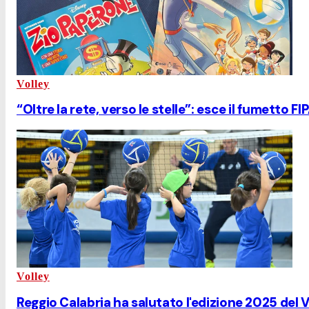
Volley
“Oltre la rete, verso le stelle”: esce il fumett
Volley
Reggio Calabria ha salutato l'edizione 2025 del V