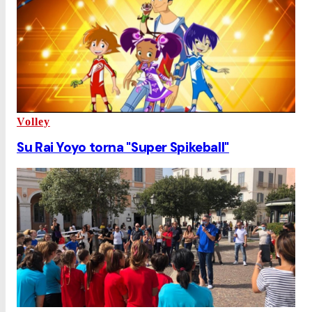
Volley
Su Rai Yoyo torna "Super Spikeball"