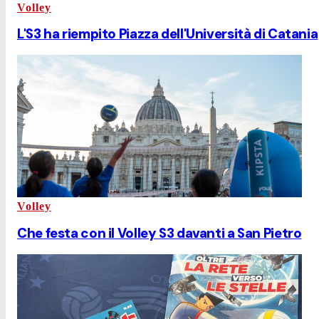
Volley
L'S3 ha riempito Piazza dell'Università di Catania
Volley
Che festa con il Volley S3 davanti a San Pietro