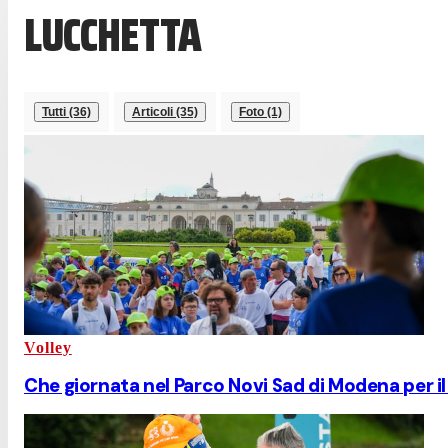
LUCCHETTA
Tutti (36)
Articoli (35)
Foto (1)
Volley
Che giornata nel Parco Novi Sad di Modena per il 