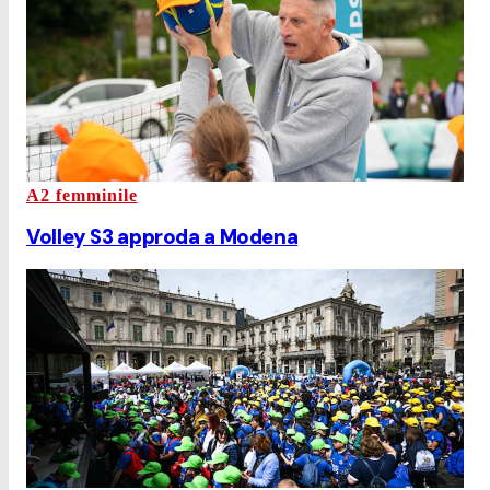
A2 femminile
Volley S3 approda a Modena