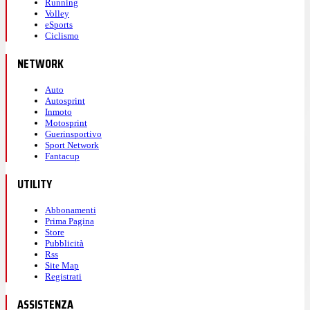
Running
Volley
eSports
Ciclismo
NETWORK
Auto
Autosprint
Inmoto
Motosprint
Guerinsportivo
Sport Network
Fantacup
UTILITY
Abbonamenti
Prima Pagina
Store
Pubblicità
Rss
Site Map
Registrati
ASSISTENZA