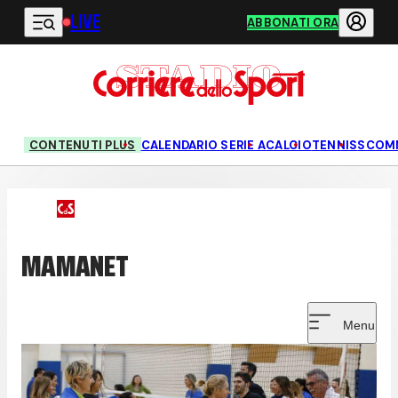
LIVE
Vai al contenuto principale
ABBONATI ORA
CONTENUTI PLUS
CALENDARIO SERIE A
CALCIO
TENNIS
SCOM
MAMANET
Menu