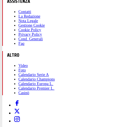
ASSISTENZA
Contatti
La Redazione
Nota Legale
Gestione Cookie
Cookie Policy
Privacy Policy
Cond. Generali
Faq
ALTRO
Video
Foto
Calendario Serie A
Calendario Champions
Calendario Europa L.
Calendario Premier L.
Casinò