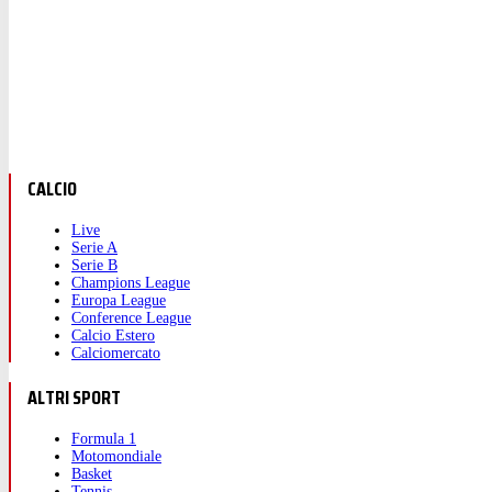
CALCIO
Live
Serie A
Serie B
Champions League
Europa League
Conference League
Calcio Estero
Calciomercato
ALTRI SPORT
Formula 1
Motomondiale
Basket
Tennis