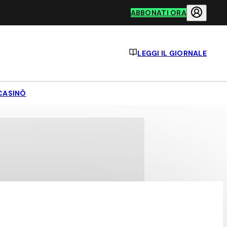
ABBONATI ORA
LEGGI IL GIORNALE
CASINÒ