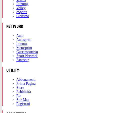
Running
Volley
eSports
Ciclismo
NETWORK
Auto
Autosprint
Inmoto
Motosprint
Guerinsportivo
Sport Network
Fantacup
UTILITY
Abbonamenti
Prima Pagina
Store
Pubblicità
Rss
Site Map
Registrati