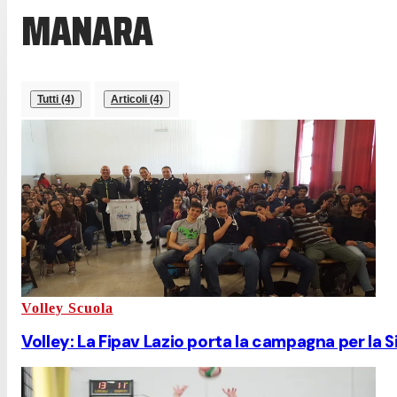
MANARA
Tutti (4)
Articoli (4)
Volley Scuola
Volley: La Fipav Lazio porta la campagna per la 