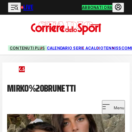
LIVE
Vai al contenuto principale
ABBONATI ORA
CONTENUTI PLUS
CALENDARIO SERIE A
CALCIO
TENNIS
SCOM
MIRKO%20BRUNETTI
Menu