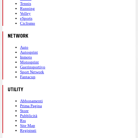
Tennis
Running
Volley
eSports
Ciclismo
NETWORK
Auto
Autosprint
Inmoto
Motosprint
Guerinsportivo
Sport Network
Fantacup
UTILITY
Abbonamenti
Prima Pagina
Store
Pubblicità
Rss
Site Map
Registrati