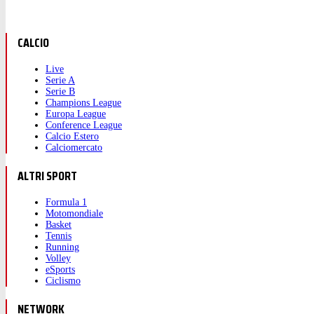
CALCIO
Live
Serie A
Serie B
Champions League
Europa League
Conference League
Calcio Estero
Calciomercato
ALTRI SPORT
Formula 1
Motomondiale
Basket
Tennis
Running
Volley
eSports
Ciclismo
NETWORK