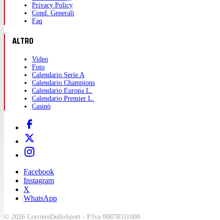
Privacy Policy
Cond. Generali
Faq
ALTRO
Video
Foto
Calendario Serie A
Calendario Champions
Calendario Europa L.
Calendario Premier L.
Casinò
Facebook
Instagram
X
WhatsApp
© 2026 CorriereDelloSport - P.Iva 00878311000