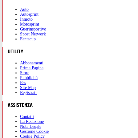
Auto
Autosprint
Inmoto
Motosprint
Guerinsportivo
Sport Network
Fantacup
UTILITY
Abbonamenti
Prima Pagina
Store
Pubblicità
Rss
Site Map
Registrati
ASSISTENZA
Contatti
La Redazione
Nota Legale
Gestione Cookie
Cookie Policy