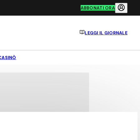
ABBONATI ORA
LEGGI IL GIORNALE
CASINÒ