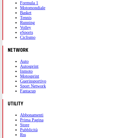
Formula 1
Motomondiale
Basket
Tennis
Running
Volley
eSports
Ciclismo
NETWORK
Auto
Autosprint
Inmoto
Motosprint
Guerinsportivo
Sport Network
Fantacup
UTILITY
Abbonamenti
Prima Pagina
Store
Pubblicità
Rss