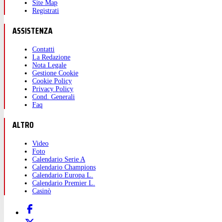
Site Map
Registrati
ASSISTENZA
Contatti
La Redazione
Nota Legale
Gestione Cookie
Cookie Policy
Privacy Policy
Cond. Generali
Faq
ALTRO
Video
Foto
Calendario Serie A
Calendario Champions
Calendario Europa L.
Calendario Premier L.
Casinò