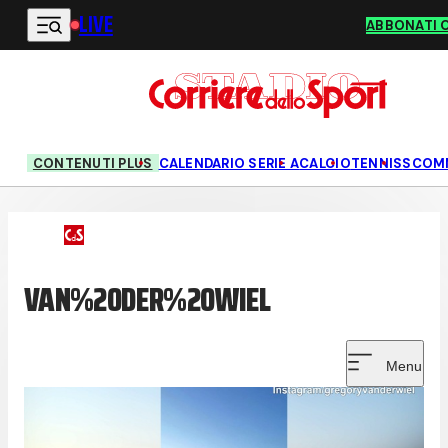
LIVE
Vai al contenuto principale
ABBONATI 
CONTENUTI PLUS
CALENDARIO SERIE A
CALCIO
TENNIS
SCOM
VAN%20DER%20WIEL
Menu