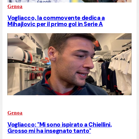
Genoa
Vogliacco, la commovente dedica a
Mihajlovic per il primo gol in Serie A
Genoa
Vogliacco: "Mi sono ispirato a Chiellini,
Grosso mi ha insegnato tanto"