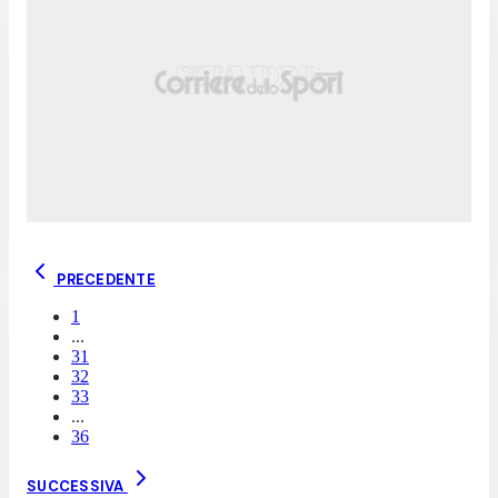
PRECEDENTE
1
...
31
32
33
...
36
SUCCESSIVA