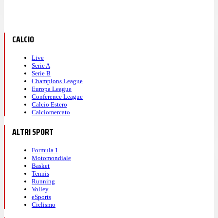
CALCIO
Live
Serie A
Serie B
Champions League
Europa League
Conference League
Calcio Estero
Calciomercato
ALTRI SPORT
Formula 1
Motomondiale
Basket
Tennis
Running
Volley
eSports
Ciclismo